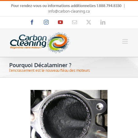
Skip
Pour rendez-vous ou informations additionnelles
1.888.794.8330
|
to
info@carbon-cleaning.ca
content
Facebook
Instagram
YouTube
Email
X
LinkedIn
Pourquoi Décalaminer ?
l'encrassement est le nouveau fléau des moteurs