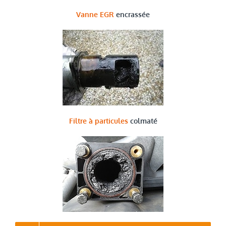
Vanne EGR
encrassée
Filtre à particules
colmaté