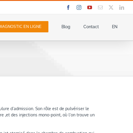
Facebook
Instagram
YouTube
Email
X
Link
DIAGNOSTIC EN LIGNE
Blog
Contact
EN
ulure d’admission. Son rôle est de pulvériser le
dre ,et des injections mono-point, où l’on trouve un