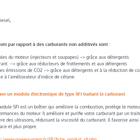
iesel,
ium par rapport à des carburants non additivés sont :
bles du moteur (injecteurs et soupapes) –> grâce aux détergents
ant –> grâce aux réducteurs de frottements et aux détergents
des émissions de CO2 –> grâce aux détergents et à la réduction de 
e à l’améliorateur d’indice de cétane.
iser un module électronique de type SFI traitant le carburant
odule SFI est un boîtier qui améliore la combustion, protège le mot
ormances du moteur. Il améliore et purifie votre carburant par un tr
re des ultrasons, réduisant la viscosité du carburant. Il favorise ain
cace et plus propre.
://www.powersystem.fr/FR/fiche_produit_sfi.php