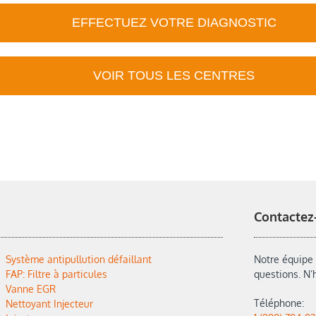
EFFECTUEZ VOTRE DIAGNOSTIC
VOIR TOUS LES CENTRES
Contactez
Système antipullution défaillant
Notre équipe 
FAP: Filtre à particules
questions. N’
Vanne EGR
Téléphone:
Nettoyant Injecteur