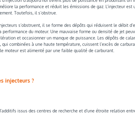
d’injection d’aujourd’hui livrent plus de puissance en produisant un 
méliore la performance et réduit les émissions de gaz. L’injecteur est
rement. Toutefois, il s’obstrue.
njecteurs s’obstruent, il se forme des dépôts qui réduisent le débit d’
 la performance du moteur. Une mauvaise forme ou densité de jet peuve
célération et occasionner un manque de puissance. Les dépôts de calam
, qui combinées à une haute température, cuissent l’excès de carburant
le moteur est alimenté par une faible qualité de carburant.
 injecteurs ?
additifs issus des centres de recherche et d’une étroite relation entr