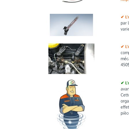
✔ L’
par 
vari
✔ L’
comp
méca
450$
✔ L’
avan
Cett
orga
effe
pièc