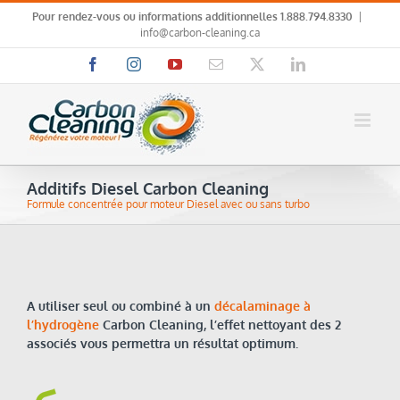
Skip
Pour rendez-vous ou informations additionnelles
1.888.794.8330
|
to
info@carbon-cleaning.ca
content
Facebook
Instagram
YouTube
Email
X
LinkedIn
Additifs Diesel Carbon Cleaning
Formule concentrée pour moteur Diesel avec ou sans turbo
A utiliser seul ou combiné à un
décalaminage à
l’hydrogène
Carbon Cleaning, l’effet nettoyant des 2
associés vous permettra un résultat
optimum
.