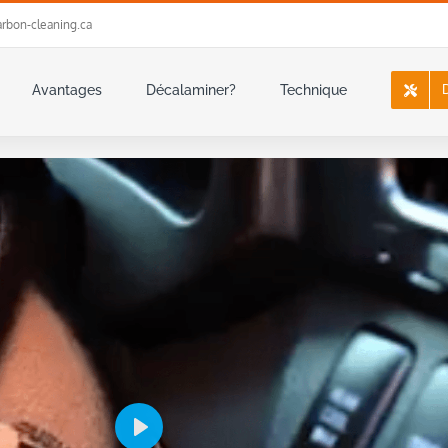
rbon-cleaning.ca
Avantages
Décalaminer?
Technique
Play