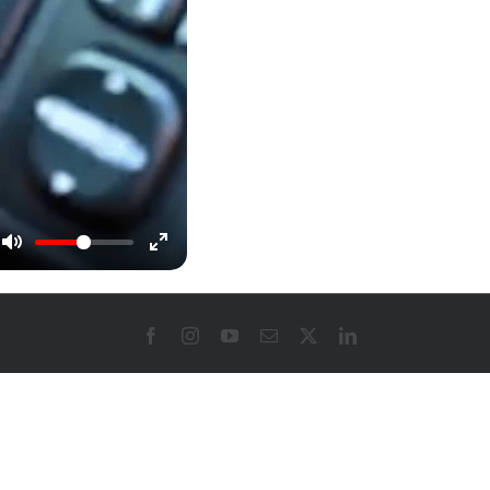
Facebook
Instagram
YouTube
Email
X
LinkedIn